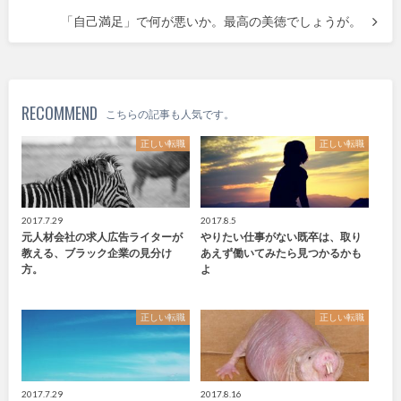
「自己満足」で何が悪いか。最高の美徳でしょうが。
RECOMMEND
こちらの記事も人気です。
正しい転職
正しい転職
2017.7.29
2017.8.5
元人材会社の求人広告ライターが
やりたい仕事がない既卒は、取り
教える、ブラック企業の見分け
あえず働いてみたら見つかるかも
方。
よ
正しい転職
正しい転職
2017.7.29
2017.8.16