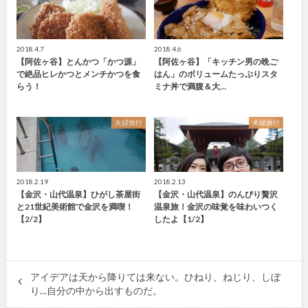
2018.4.7
2018.4.6
【阿佐ヶ谷】とんかつ「かつ源」
【阿佐ヶ谷】「キッチン男の晩ご
で絶品ヒレかつとメンチかつを食
はん」のボリュームたっぷりスタ
らう！
ミナ丼で満腹＆大…
夫婦旅行
夫婦旅行
2018.2.19
2018.2.13
【金沢・山代温泉】ひがし茶屋街
【金沢・山代温泉】のんびり贅沢
と21世紀美術館で金沢を満喫！
温泉旅！金沢の味覚を味わいつく
【2/2】
したよ【1/2】
アイデアは天から降りては来ない。ひねり、ねじり、しぼ
り…自分の中から出すものだ。