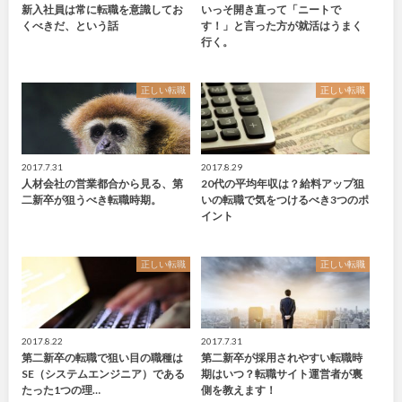
新入社員は常に転職を意識してお
いっそ開き直って「ニートで
くべきだ、という話
す！」と言った方が就活はうまく
行く。
正しい転職
正しい転職
2017.7.31
2017.8.29
人材会社の営業都合から見る、第
20代の平均年収は？給料アップ狙
二新卒が狙うべき転職時期。
いの転職で気をつけるべき3つのポ
イント
正しい転職
正しい転職
2017.8.22
2017.7.31
第二新卒の転職で狙い目の職種は
第二新卒が採用されやすい転職時
SE（システムエンジニア）である
期はいつ？転職サイト運営者が裏
たった1つの理…
側を教えます！