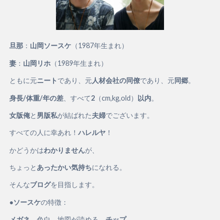
旦那
：
山岡ソースケ
（1987年生まれ）
妻
：
山岡リホ
（1989年生まれ）
ともに元
ニート
であり、元
人材会社の同僚
であり、元
同郷
。
身長/体重/年の差
、すべて
2
（cm,kg,old）
以内
。
女版俺
と
男版私
が結ばれた
夫婦
でございます。
すべての人に幸あれ！
ハレルヤ
！
かどうかは
わかりません
が、
ちょっと
あったかい気持ち
になれる。
そんな
ブログ
を目指します。
●
ソースケ
の特徴：
メガネ
、色白、地図が読める、
チップ