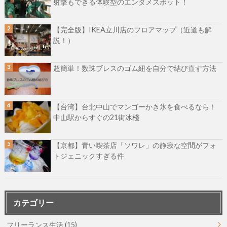
射撃もできる体験型のエンタメスポット！
【完全版】IKEA立川店のフロアマップ（近道も解
説！）
超簡単！数珠ブレスのゴム紐を自分で結び直す方法
【台湾】台北中山でマンゴーかき氷を食べるなら！
中山駅からすぐの21街冰棧
【京都】青い喫茶店「ソワレ」の静寂な空間がフォ
トジェニックすぎる件
カテゴリー
フリーランス生活
(15)