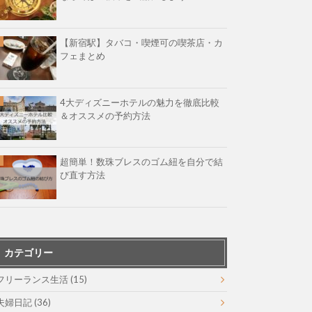
【新宿駅】タバコ・喫煙可の喫茶店・カ
フェまとめ
4大ディズニーホテルの魅力を徹底比較
＆オススメの予約方法
超簡単！数珠ブレスのゴム紐を自分で結
び直す方法
カテゴリー
フリーランス生活
(15)
夫婦日記
(36)