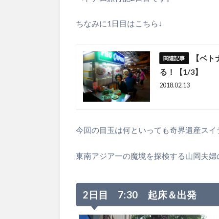
ちなみに1日目はこちら↓
【ベト
る！【1/3】
2018.02.13
今回の目玉は何といっても奇界遺産スイ
東南アジア一の魔境を探検する山岡夫婦
2日目 7:30 起床＆出発