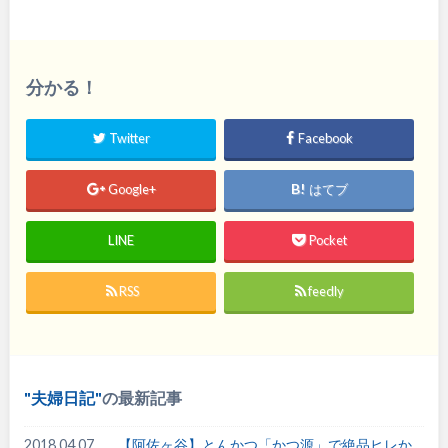
分かる！
Twitter
Facebook
Google+
はてブ
LINE
Pocket
RSS
feedly
夫婦日記
の最新記事
2018.04.07
【阿佐ヶ谷】とんかつ「かつ源」で絶品ヒレか