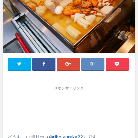
スポンサーリンク
どうも、山岡リホ
（@riho_eureka22）
です。