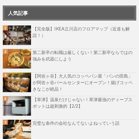
人気記事
【完全版】IKEA立川店のフロアマップ（近道も解
説！）
第二新卒の転職は厳しくない！第二新卒ならではの
強みを武器にしよう
【阿佐ヶ谷】大人気のコッペパン屋「パンの田島」
が阿佐ヶ谷パールセンターにオープン！揚げコッペ
きなこが絶品！
【草津】温泉だけじゃない！草津最強のディープス
ポットは超刺激的【2/2】
完璧な条件の会社なんてないよねっていう話