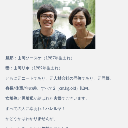
旦那
：
山岡ソースケ
（1987年生まれ）
妻
：
山岡リホ
（1989年生まれ）
ともに元
ニート
であり、元
人材会社の同僚
であり、元
同郷
。
身長/体重/年の差
、すべて
2
（cm,kg,old）
以内
。
女版俺
と
男版私
が結ばれた
夫婦
でございます。
すべての人に幸あれ！
ハレルヤ
！
かどうかは
わかりません
が、