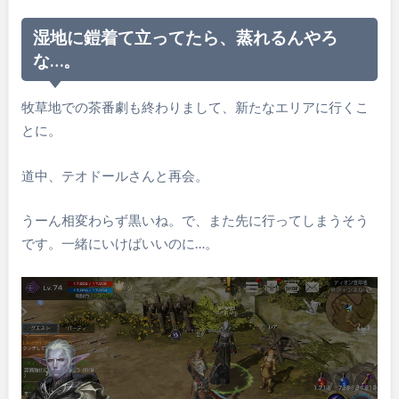
湿地に鎧着て立ってたら、蒸れるんやろ
な…。
牧草地での茶番劇も終わりまして、新たなエリアに行くこ
とに。
道中、テオドールさんと再会。
うーん相変わらず黒いね。で、また先に行ってしまうそう
です。一緒にいけばいいのに…。