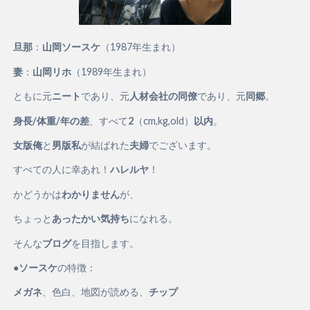
旦那
：
山岡ソースケ
（1987年生まれ）
妻
：
山岡リホ
（1989年生まれ）
ともに元
ニート
であり、元
人材会社の同僚
であり、元
同郷
。
身長/体重/年の差
、すべて
2
（cm,kg,old）
以内
。
女版俺
と
男版私
が結ばれた
夫婦
でございます。
すべての人に幸あれ！
ハレルヤ
！
かどうかは
わかりません
が、
ちょっと
あったかい気持ち
になれる。
そんな
ブログ
を目指します。
●
ソースケ
の特徴：
メガネ
、色白、地図が読める、
チップ