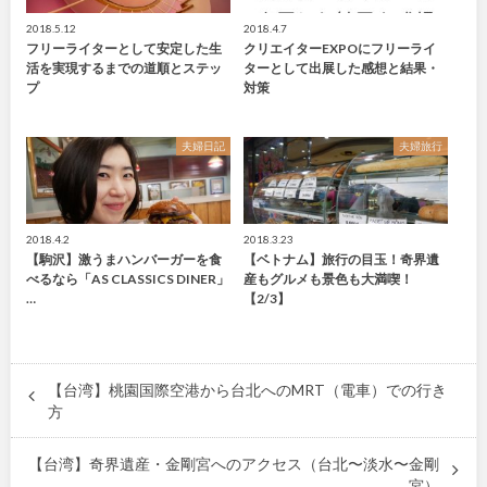
2018.5.12
2018.4.7
フリーライターとして安定した生
クリエイターEXPOにフリーライ
活を実現するまでの道順とステッ
ターとして出展した感想と結果・
プ
対策
夫婦日記
夫婦旅行
2018.4.2
2018.3.23
【駒沢】激うまハンバーガーを食
【ベトナム】旅行の目玉！奇界遺
べるなら「AS CLASSICS DINER」
産もグルメも景色も大満喫！
…
【2/3】
【台湾】桃園国際空港から台北へのMRT（電車）での行き
方
【台湾】奇界遺産・金剛宮へのアクセス（台北〜淡水〜金剛
宮）