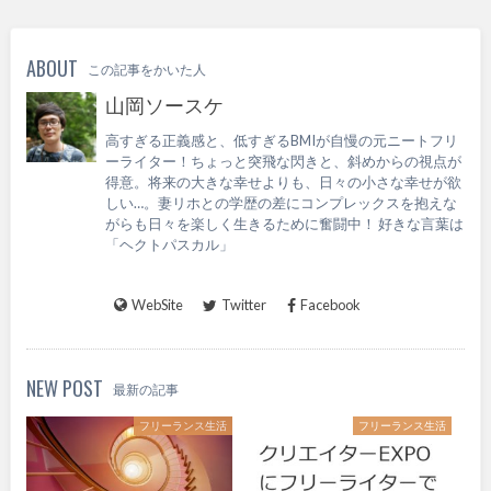
ABOUT
この記事をかいた人
山岡ソースケ
高すぎる正義感と、低すぎるBMIが自慢の元ニートフリ
ーライター！ちょっと突飛な閃きと、斜めからの視点が
得意。将来の大きな幸せよりも、日々の小さな幸せが欲
しい…。妻リホとの学歴の差にコンプレックスを抱えな
がらも日々を楽しく生きるために奮闘中！ 好きな言葉は
「ヘクトパスカル」
WebSite
Twitter
Facebook
NEW POST
最新の記事
フリーランス生活
フリーランス生活