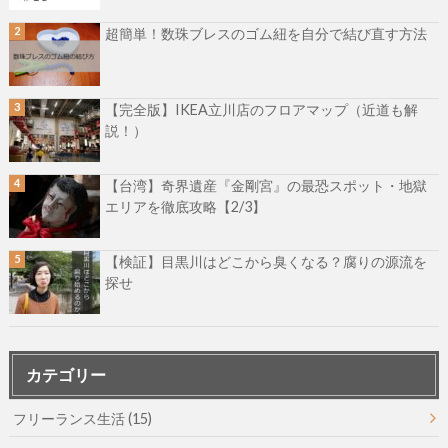
超簡単！数珠ブレスのゴム紐を自分で結び直す方法
【完全版】IKEA立川店のフロアマップ（近道も解
説！）
【台湾】奇界遺産『金剛宮』の最恐スポット・地獄
エリアを徹底攻略【2/3】
【検証】目黒川はどこから臭くなる？腐りの源流を
探せ
カテゴリー
フリーランス生活
(15)