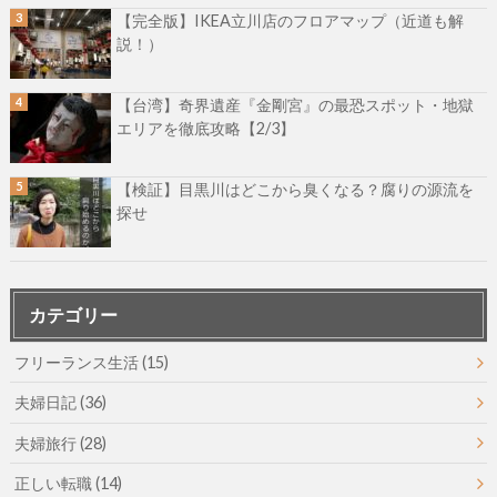
【完全版】IKEA立川店のフロアマップ（近道も解
説！）
【台湾】奇界遺産『金剛宮』の最恐スポット・地獄
エリアを徹底攻略【2/3】
【検証】目黒川はどこから臭くなる？腐りの源流を
探せ
カテゴリー
フリーランス生活
(15)
夫婦日記
(36)
夫婦旅行
(28)
正しい転職
(14)