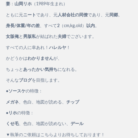
妻
：
山岡リホ
（1989年生まれ）
ともに元
ニート
であり、元
人材会社の同僚
であり、元
同郷
。
身長/体重/年の差
、すべて
2
（cm,kg,old）
以内
。
女版俺
と
男版私
が結ばれた
夫婦
でございます。
すべての人に幸あれ！
ハレルヤ
！
かどうかは
わかりません
が、
ちょっと
あったかい気持ち
になれる。
そんな
ブログ
を目指します。
●
ソースケ
の特徴：
メガネ
、色白、地図が読める、
チップ
●
リホ
の特徴：
くせ毛
、色白、地図が読めない、
デール
▼執筆のご依頼はこちらよりお待ちしております！